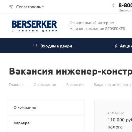
8-80
Севастополь
Звонок
Официальный интернет-
магазин компании BERSERKER
Входные двери
Акци
Вакансия инженер-конст
—
—
—
Главная
О компании
Вакансии
Вакансия инженер-к
О компании
ЗАРПЛАТА
110 000 ру
Карьера
налога