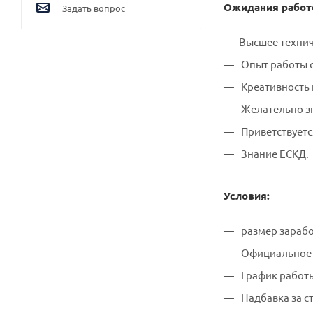
Ожидания работ
Задать вопрос
Высшее технич
Опыт работы о
Креативность 
Желательно зн
Приветствуетс
Знание ЕСКД.
Условия:
размер зарабо
Официальное т
График работы 5
Надбавка за с