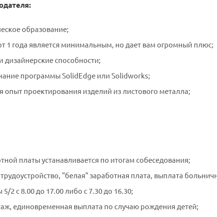
одателя:
еское образование;
т 1 года является минимальным, но дает вам огромный плюс;
и дизайнерские способности;
ание программы SolidEdge или Solidworks;
я опыт проектирования изделий из листового металла;
тной платы устанавливается по итогам собеседования;
рудоустройство, "белая" заработная плата, выплата больничн
/2 с 8.00 до 17.00 либо с 7.30 до 16.30;
таж, единовременная выплата по случаю рождения детей;