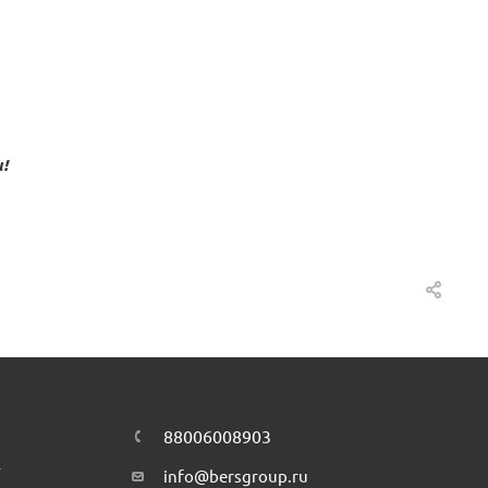
!
88006008903
т
info@bersgroup.ru