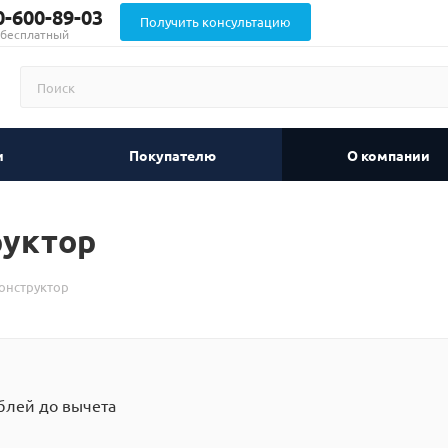
0-600-89-03
Получить консультацию
 бесплатный
и
Покупателю
О компании
руктор
онструктор
блей до вычета